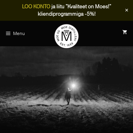
LOO KONTO
ja liitu "Kvaliteet on Moes!"
✕
kliendiprogrammiga -5%!
Skip
to
Menu
content