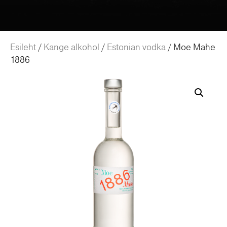
Esileht
/
Kange alkohol
/
Estonian vodka
/ Moe Mahe
1886