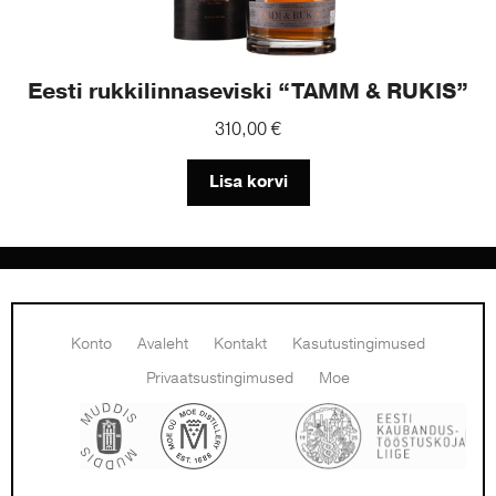
Eesti rukkilinnaseviski “TAMM & RUKIS”
310,00
€
Lisa korvi
Konto
Avaleht
Kontakt
Kasutustingimused
Privaatsustingimused
Moe