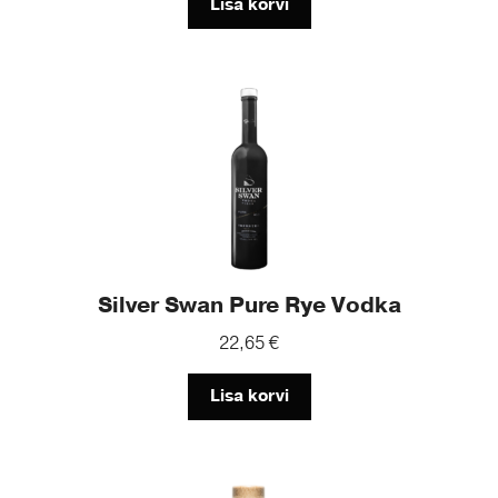
Lisa korvi
Silver Swan Pure Rye Vodka
22,65
€
Lisa korvi
This