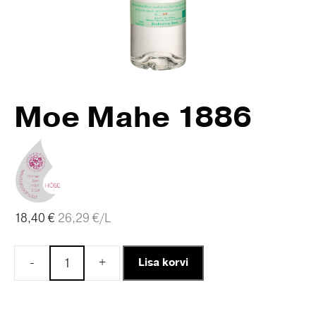
Moe Mahe 1886
18,40
€
26,29
€
/L
-
+
Lisa korvi
Moe
Mahe
1886