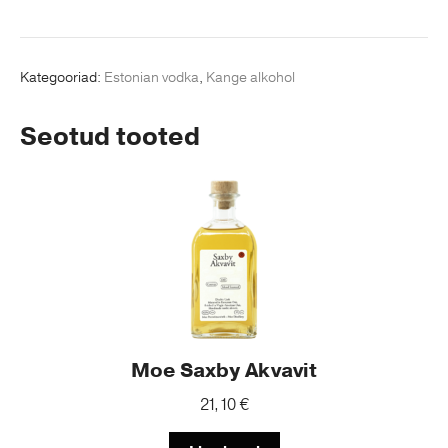
Kategooriad:
Estonian vodka
,
Kange alkohol
Seotud tooted
Moe Saxby Akvavit
21,10
€