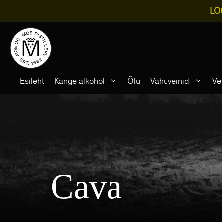
LO
Skip
to
content
Esileht
Kange alkohol
Õlu
Vahuveinid
Ve
Cava