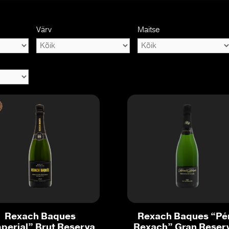
Värv
Maitse
Rexach Baques
Rexach Baques “Pé
perial” Brut Reserva
Rexach” Gran Reser