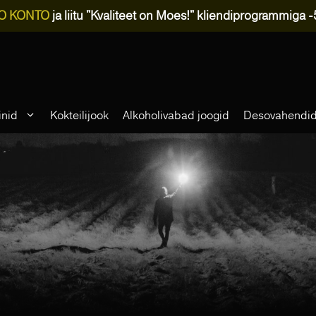
O KONTO
ja liitu "Kvaliteet on Moes!" kliendiprogrammiga 
inid
Kokteilijook
Alkoholivabad joogid
Desovahendi