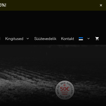
-5%!
✕
d
Kingitused
Süütevedelik
Kontakt