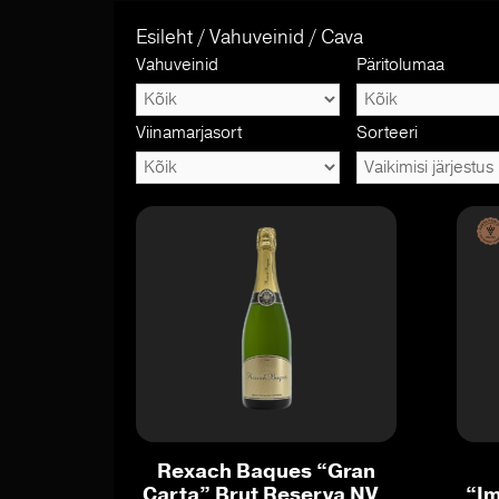
Esileht
/
Vahuveinid
/ Cava
Vahuveinid
Päritolumaa
Viinamarjasort
Sorteeri
Rexach Baques “Gran
Carta” Brut Reserva NV ,
“Im