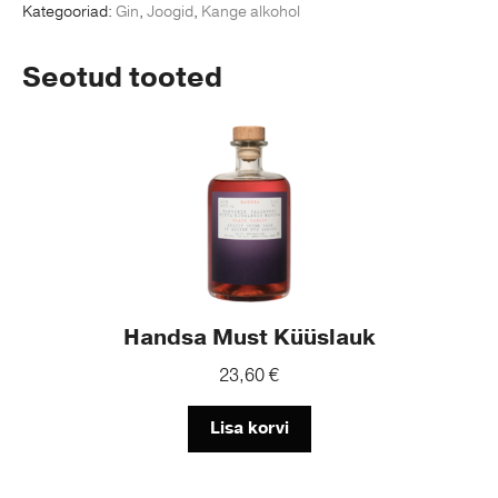
Kategooriad:
Gin
,
Joogid
,
Kange alkohol
Seotud tooted
Handsa Must Küüslauk
23,60
€
Lisa korvi