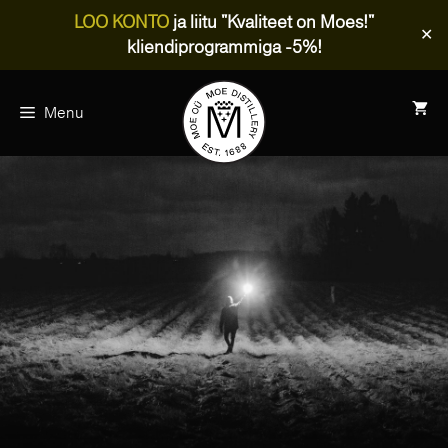
LOO KONTO
ja liitu "Kvaliteet on Moes!"
✕
kliendiprogrammiga -5%!
Skip
to
Menu
content