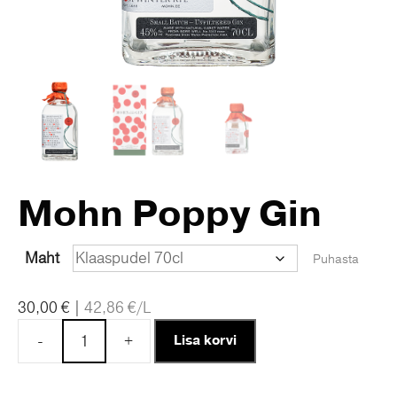
Mohn Poppy Gin
Maht
Puhasta
30,00
€
|
42,86
€
/L
-
+
Lisa korvi
Mohn
Poppy
Gin