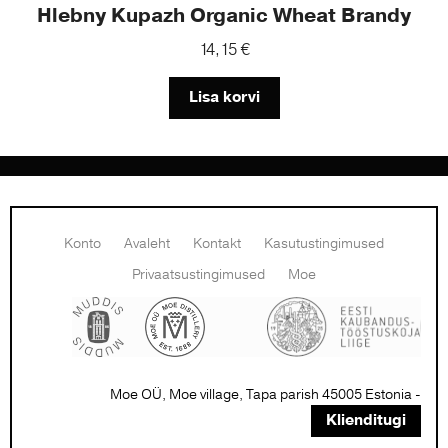
Hlebny Kupazh Organic Wheat Brandy
14,15
€
Lisa korvi
Konto
Avaleht
Kontakt
Kasutustingimused
Privaatsustingimused
Moe
Moe OÜ, Moe village, Tapa parish 45005 Estonia -
Klienditugi