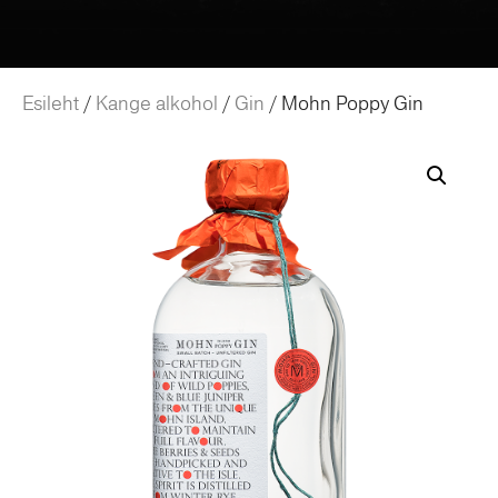
Esileht
/
Kange alkohol
/
Gin
/ Mohn Poppy Gin