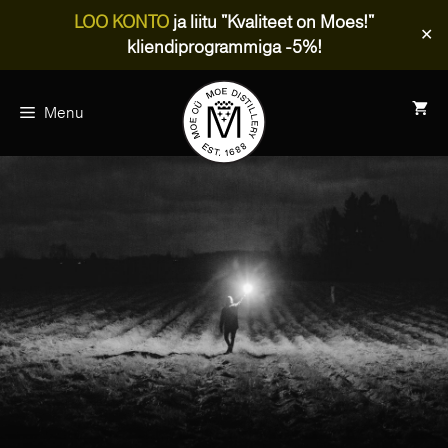
LOO KONTO
ja liitu "Kvaliteet on Moes!"
✕
kliendiprogrammiga -5%!
Skip
to
Menu
content