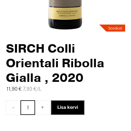
Soodus!
SIRCH Colli
Orientali Ribolla
Gialla , 2020
11,90
€
7,93
€
/L
-
+
Lisa korvi
SIRCH
Colli
Orientali