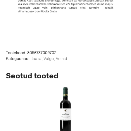
Tootekood:
8056737009702
Kategooriad:
Itaalia
,
Valge
,
Veinid
Seotud tooted