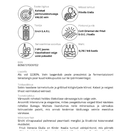
Ribolla
Gialla
,
2020
kogus