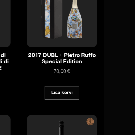
 di
2017 DUBL + Pietro Ruffo
i di
Special Edition
2
70,00
€
Lisa korvi