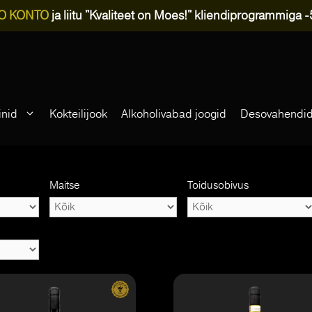
O KONTO
ja liitu "Kvaliteet on Moes!" kliendiprogrammiga 
inid
Kokteilijook
Alkoholivabad joogid
Desovahendi
Maitse
Toidusobivus