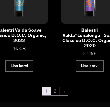
alestri Valda Soave
Balestri
ssico D.O.C. Organic,
Valda”Lunalonga” So
2022
Classico D.O.C. Orga
2020
14,75
€
22,15
€
Lisa korvi
Lisa korvi
1
2
→