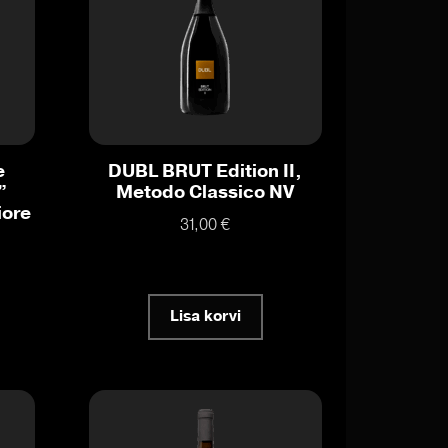
e
DUBL BRUT Edition II,
”
Metodo Classico NV
iore
31,00
€
Lisa korvi