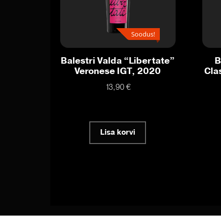
Soodus!
Balestri Valda “Libertate”
B
Veronese IGT, 2020
Cla
13,90
€
Lisa korvi