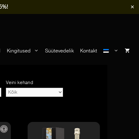
-5%!
✕
d
Kingitused
Süütevedelik
Kontakt
Veini kehand