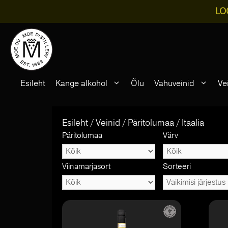
LO
Skip
to
content
Esileht
Kange alkohol
Õlu
Vahuveinid
Ve
Esileht
/
Veinid
/
Päritolumaa
/ Itaalia
Päritolumaa
Värv
Viinamarjasort
Sorteeri