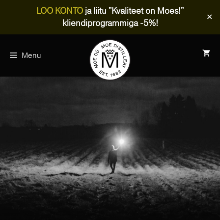
LOO KONTO
ja liitu "Kvaliteet on Moes!"
✕
kliendiprogrammiga -5%!
Skip
to
Menu
content