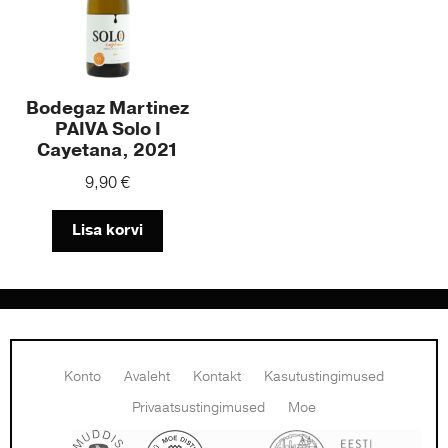
Bodegaz Martinez
PAIVA Solo I
Cayetana, 2021
9,90
€
Lisa korvi
Konto
Avaleht
Kontakt
Kasutustingimused
Privaatsustingimused
Moe