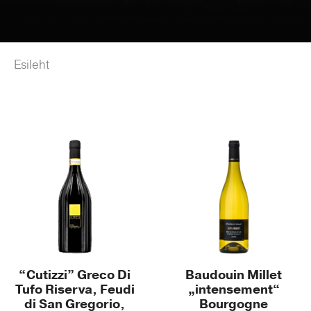
Esileht
/ Product Toidusobivus / Juust, pehmed
kreemised
mozzarella, sõir, kitsejuust, brie
“Cutizzi” Greco Di
Baudouin Millet
Tufo Riserva, Feudi
„intensement“
di San Gregorio,
Bourgogne