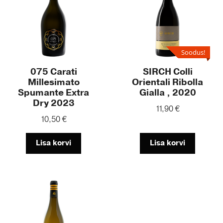
Soodus!
075 Carati
SIRCH Colli
Millesimato
Orientali Ribolla
Spumante Extra
Gialla , 2020
Dry 2023
11,90
€
10,50
€
Lisa korvi
Lisa korvi