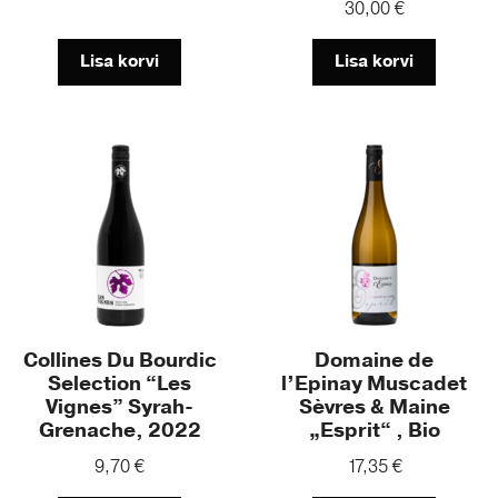
30,00
€
Lisa korvi
Lisa korvi
Collines Du Bourdic
Domaine de
Selection “Les
l’Epinay Muscadet
Vignes” Syrah-
Sèvres & Maine
Grenache, 2022
„Esprit“ , Bio
9,70
€
17,35
€