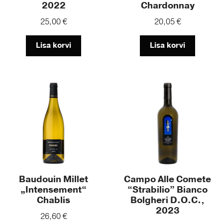
2022
Chardonnay
25,00
€
20,05
€
Lisa korvi
Lisa korvi
Baudouin Millet
Campo Alle Comete
„Intensement“
“Strabilio” Bianco
Chablis
Bolgheri D.O.C.,
2023
26,60
€