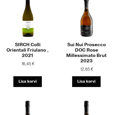
SIRCH Colli
Sui Nui Prosecco
Orientali Friulano ,
DOC Rose
2021
Millessimato Brut
2023
16,45
€
12,65
€
Lisa korvi
Lisa korvi