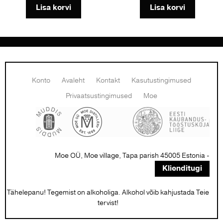
Lisa korvi
Lisa korvi
Konto
Avaleht
Kontakt
Kasutustingimused
Privaatsustingimused
Moe
Moe OÜ, Moe village, Tapa parish 45005 Estonia -
Klienditugi
Tähelepanu! Tegemist on alkoholiga. Alkohol võib kahjustada Teie
tervist!