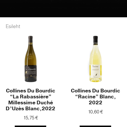
Esileht
/ Product Viinamarjasort / Roussanne
Collines Du Bourdic
Collines Du Bourdic
“La Rabassière”
“Racine” Blanc,
Millessime Duché
2022
D’Uzès Blanc,2022
10,60
€
15,75
€