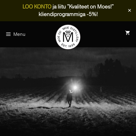
LOO KONTO
ja liitu "Kvaliteet on Moes!"
✕
kliendiprogrammiga -5%!
Skip
to
Menu
content