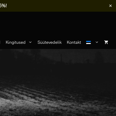
-5%!
✕
d
Kingitused
Süütevedelik
Kontakt