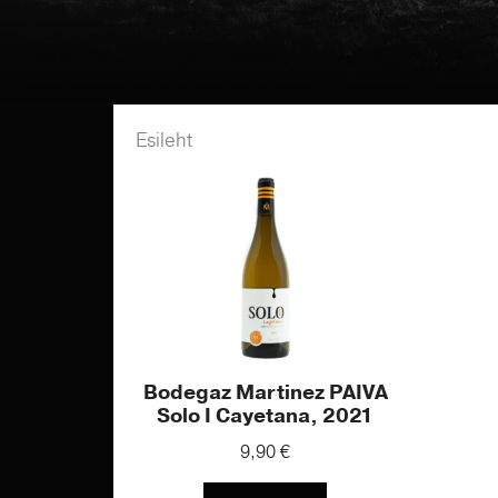
Esileht
/ Product Viinamarjasort / Cayetan
Bodegaz Martinez PAIVA
Solo I Cayetana, 2021
9,90
€