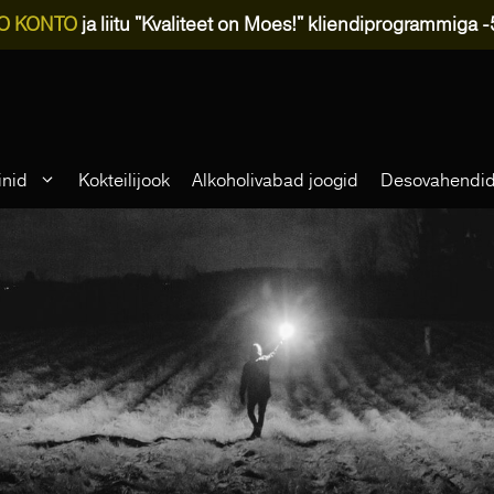
O KONTO
ja liitu "Kvaliteet on Moes!" kliendiprogrammiga 
inid
Kokteilijook
Alkoholivabad joogid
Desovahendi