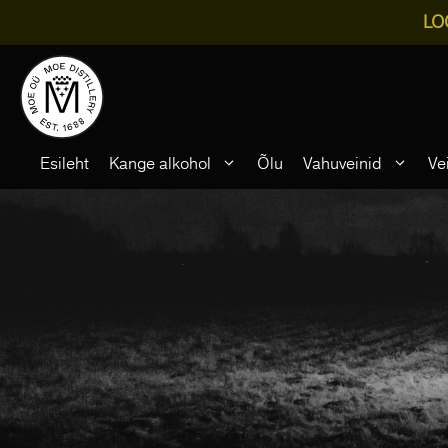
LO
Skip
to
content
Esileht
Kange alkohol
Õlu
Vahuveinid
Ve