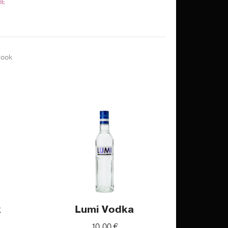
ijook
k
Lumi Vodka
10,00
€