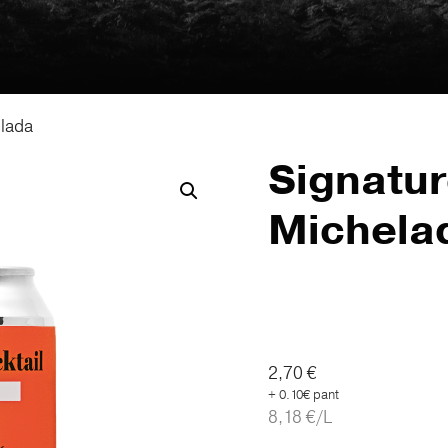
elada
Signatur
Michela
2,70
€
+ 0.10€ pant
8,18
€
/L