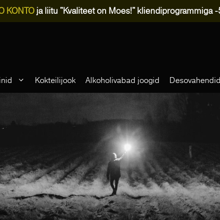
O KONTO
ja liitu "Kvaliteet on Moes!" kliendiprogrammiga 
inid
Kokteilijook
Alkoholivabad joogid
Desovahendi