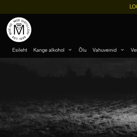
LO
Skip
to
content
Esileht
Kange alkohol
Õlu
Vahuveinid
Ve