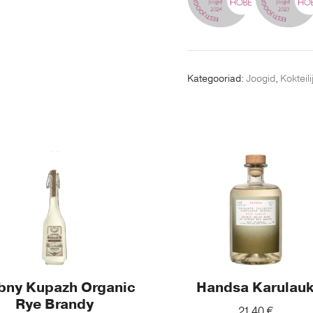
Kategooriad:
Joogid
,
Kokteil
bny Kupazh Organic
Handsa Karulau
Rye Brandy
21,40
€