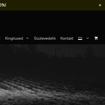
-5%!
✕
d
Kingitused
Süütevedelik
Kontakt