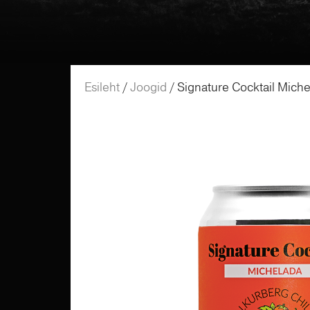
Esileht
/
Joogid
/ Signature Cocktail Mich