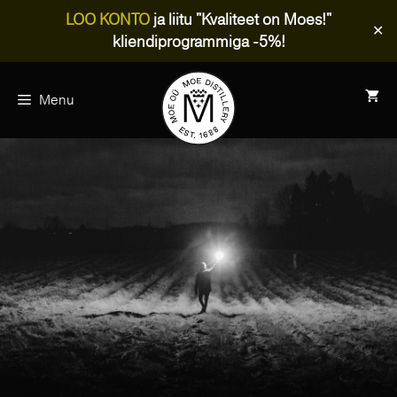
LOO KONTO
ja liitu "Kvaliteet on Moes!"
✕
kliendiprogrammiga -5%!
Skip
to
Menu
content