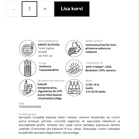
-
+
Lisa korvi
Saison
Original
Rum
kogus