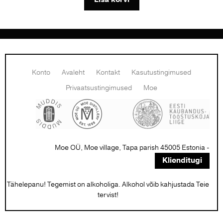
the
through
product
19,90 €
page
Konto
Avaleht
Kontakt
Kasutustingimused
Privaatsustingimused
Moe
Moe OÜ, Moe village, Tapa parish 45005 Estonia -
Klienditugi
Tähelepanu! Tegemist on alkoholiga. Alkohol võib kahjustada Teie
tervist!