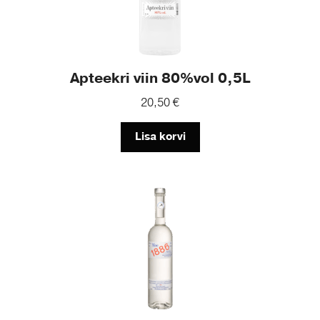
Apteekri viin 80%vol 0,5L
20,50
€
Lisa korvi
This
product
has
multiple
variants.
The
options