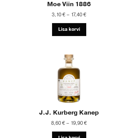
may
Moe Viin 1886
be
Price
3,10
€
–
17,40
€
chosen
range:
on
3,10 €
Lisa korvi
the
through
product
17,40 €
page
This
product
has
multiple
variants.
The
options
may
J.J. Kurberg Kanep
be
Price
8,60
€
–
19,90
€
chosen
range:
on
8,60 €
Lisa korvi