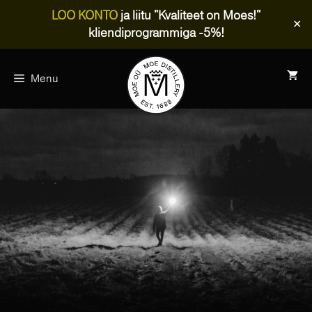
LOO KONTO
ja liitu "Kvaliteet on Moes!"
✕
kliendiprogrammiga -5%!
Skip
to
Menu
content