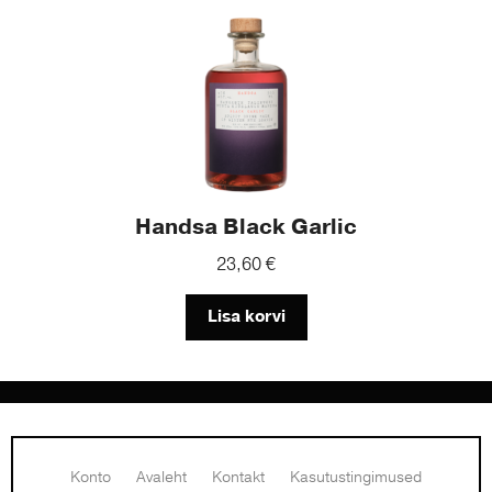
Handsa Black Garlic
23,60
€
Lisa korvi
Konto
Avaleht
Kontakt
Kasutustingimused