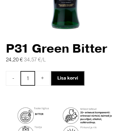
P31 Green Bitter
24,20
€
34,57
€
/L
-
+
Lisa korvi
P31
Green
Bitter
kogus