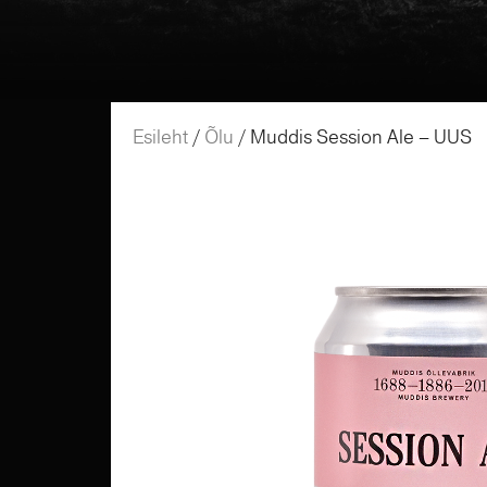
Esileht
/
Õlu
/ Muddis Session Ale – UUS