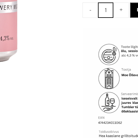
-
+
Muddis
Session
Ale
–
UUS
kogus