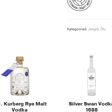
Kategooriad:
Joogid
,
Õlu
This
product
has
multiple
variants.
The
options
may
J. Kurberg Rye Malt
Silver Swan Vodk
be
Vodka
1688