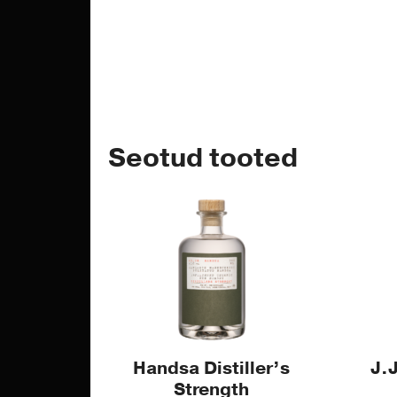
Seotud tooted
This
product
has
multiple
variants.
The
options
may
Handsa Distiller’s
J.
be
Strength