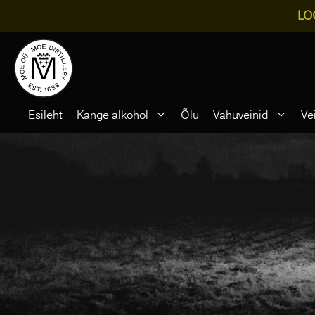
LO
Skip
to
content
Esileht
Kange alkohol
Õlu
Vahuveinid
Ve