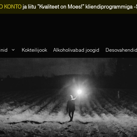
O KONTO
ja liitu "Kvaliteet on Moes!" kliendiprogrammiga 
inid
Kokteilijook
Alkoholivabad joogid
Desovahendi