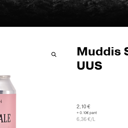
Muddis S
UUS
2,10
€
+ 0.10€ pant
6,36
€
/L