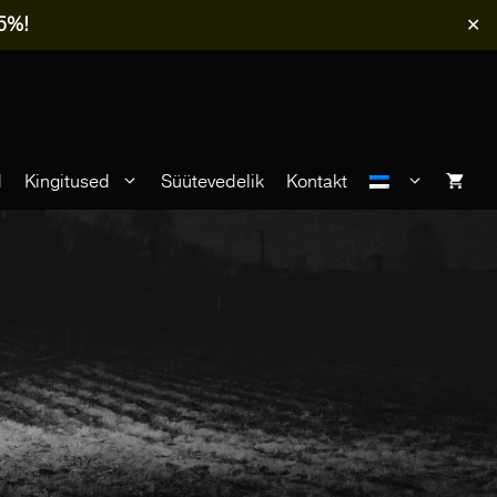
-5%!
✕
d
Kingitused
Süütevedelik
Kontakt