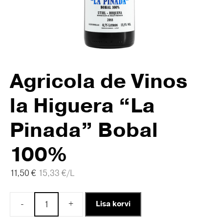
Agricola de Vinos
la Higuera “La
Pinada” Bobal
100%
11,50
€
15,33
€
/L
-
+
Lisa korvi
Agricola