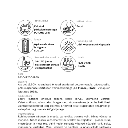
de
Vinos
la
Higuera
“La
Pinada”
Bobal
100%
kogus