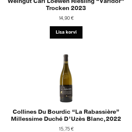
Weingut Carl Loewen Riesling “Varidor”
Trocken 2023
14,90
€
Lisa korvi
Collines Du Bourdic “La Rabassière”
Millessime Duché D’Uzès Blanc,2022
15,75
€