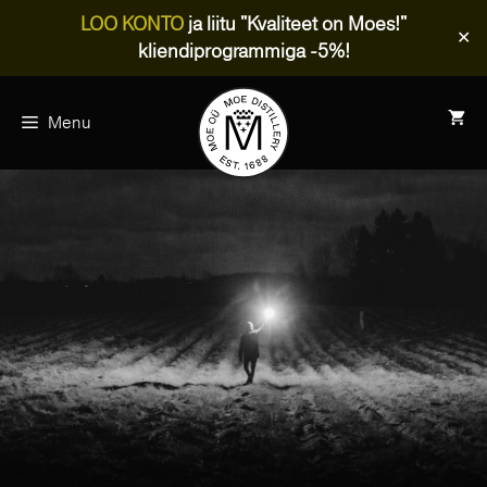
LOO KONTO
ja liitu "Kvaliteet on Moes!"
✕
kliendiprogrammiga -5%!
Skip
to
Menu
content