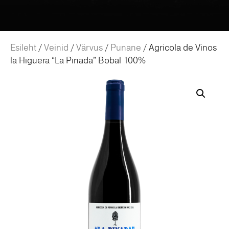
Esileht
/
Veinid
/
Värvus
/
Punane
/ Agricola de Vinos
la Higuera “La Pinada” Bobal 100%