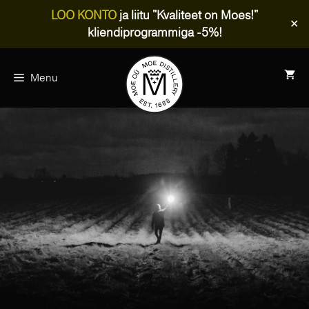
LOO KONTO
ja liitu "Kvaliteet on Moes!"
✕
kliendiprogrammiga -5%!
Skip
to
Menu
content