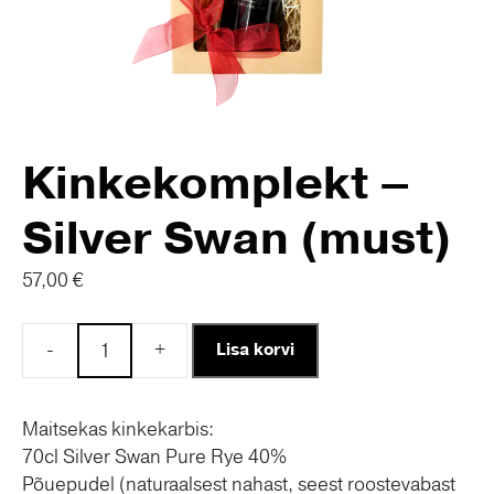
Kinkekomplekt –
Silver Swan (must)
57,00
€
-
+
Lisa korvi
Kinkekomplekt
-
Silver
Maitsekas kinkekarbis:
Swan
70cl Silver Swan Pure Rye 40%
(must)
Põuepudel (naturaalsest nahast, seest roostevabast