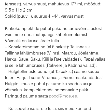
kogus
terasest), värvus must, mahutavus 177 ml, mõõdud:
9,5 x 11 x 2 cm
Sokid (puuvill), suurus 41-44, värvus must
Kinkekomplektide puhul pakume tarnevõimalustest
vaid meie enda autojuhiga kättetoimetamist.
Võimalik on ka ise järele tulla.
– Kohaletoimetamine (al 5 pakist): Tallinnas ja
Tallinna lähiümbruses (Viimsi, Maardu, Jõelähtme,
Harku, Saue, Saku, Kiili ja Rae valdades), Tapal vallas
ja selle lähiümbruses (Rakvere ja Kadrina vallad).
– Hulgitellimuste puhul (al 15 pakist) saame kauba
teieni Harju, Lääne-Virumaa ja Pärnu maakondades!
Hulgitellimuste puhul pakume ka soodustusi ja
võimalust komplekteerida personaalne pakk.
Päringud palume saata
pood@moe.ee
.
– Kui soovite ise järele tulla, siis meie kontorid