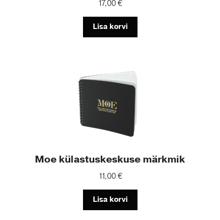
17,00
€
Lisa korvi
Moe külastuskeskuse märkmik
11,00
€
Lisa korvi