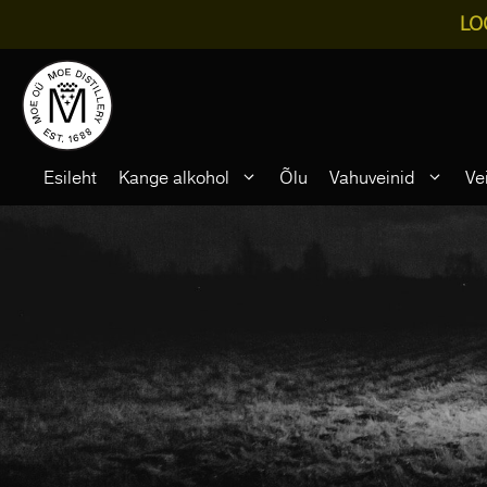
LO
Skip
to
content
Esileht
Kange alkohol
Õlu
Vahuveinid
Ve