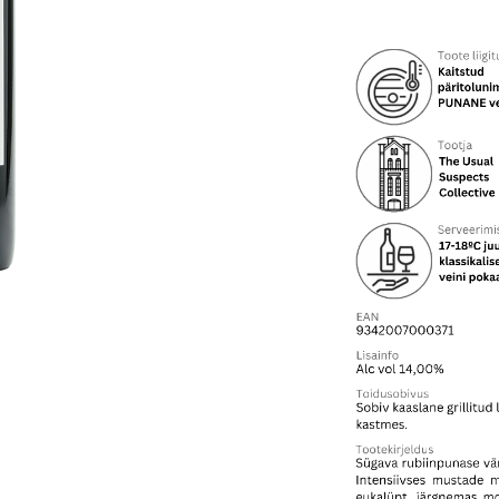
Coonawarra
Cabernet,
2021
kogus