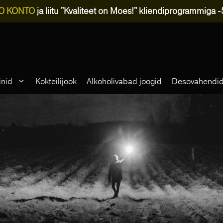
O KONTO
ja liitu "Kvaliteet on Moes!" kliendiprogrammiga 
inid
Kokteilijook
Alkoholivabad joogid
Desovahendi