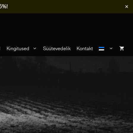
-5%!
✕
d
Kingitused
Süütevedelik
Kontakt