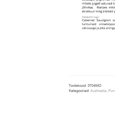
Tootekood:
3704MO
Kategooriad:
Austraalia
,
Pun