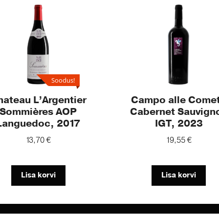
Soodus!
hateau L’Argentier
Campo alle Come
Sommières AOP
Cabernet Sauvign
Languedoc, 2017
IGT, 2023
13,70
€
19,55
€
Lisa korvi
Lisa korvi