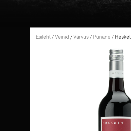
Esileht
/
Veinid
/
Värvus
/
Punane
/ Hesket