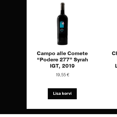
Campo alle Comete
C
“Podere 277” Syrah
IGT, 2019
19,55
€
Lisa korvi