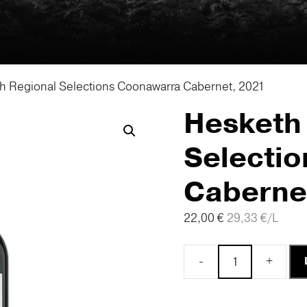
h Regional Selections Coonawarra Cabernet, 2021
Hesketh
Selecti
Caberne
22,00
€
29,33
€
/L
-
+
Hesketh
Regional
Selections