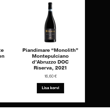
te
Piandimare “Monolith”
on
Montepulciano
d’Abruzzo DOC
Riserva, 2021
16,60
€
Lisa korvi