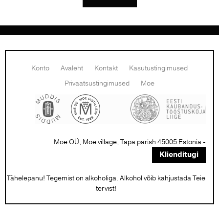
Konto
Avaleht
Kontakt
Kasutustingimused
Privaatsustingimused
Moe
Moe OÜ, Moe village, Tapa parish 45005 Estonia -
Klienditugi
Tähelepanu! Tegemist on alkoholiga. Alkohol võib kahjustada Teie
tervist!