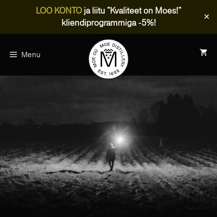
LOO KONTO
ja liitu "Kvaliteet on Moes!"
✕
kliendiprogrammiga -5%!
Skip
to
Menu
content