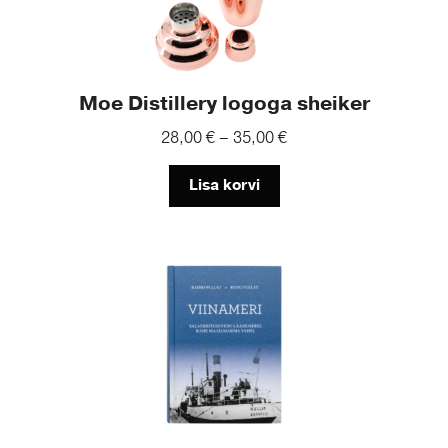
variants.
The
options
may
Moe Distillery logoga sheiker
be
Price
28,00
€
–
35,00
€
chosen
range:
on
28,00 €
Lisa korvi
the
through
product
35,00 €
page