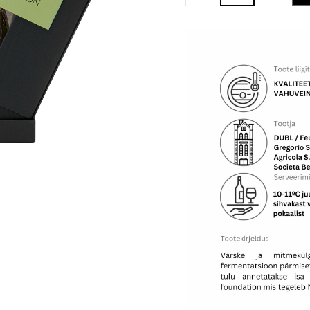
BRUT
Special
edition
FALLEN
FRUIT
„The
Vanity
of
Dionysus“
kogus