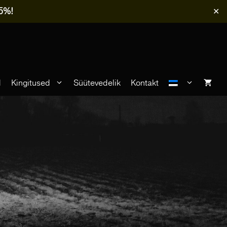
-5%!
✕
d
Kingitused
Süütevedelik
Kontakt