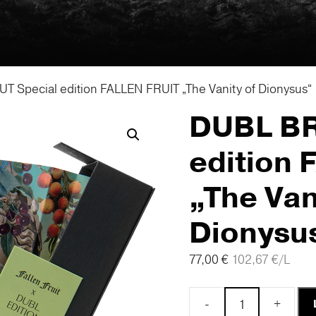
T Special edition FALLEN FRUIT „The Vanity of Dionysus“
DUBL BR
edition
„The Van
Dionysu
77,00
€
102,67
€
/L
-
+
DUBL