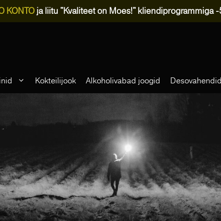
O KONTO
ja liitu "Kvaliteet on Moes!" kliendiprogrammiga 
inid
Kokteilijook
Alkoholivabad joogid
Desovahendi