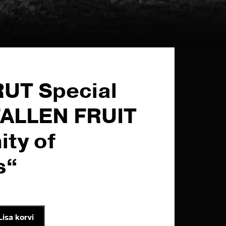
UT Special
 FALLEN FRUIT
ity of
s“
Lisa korvi