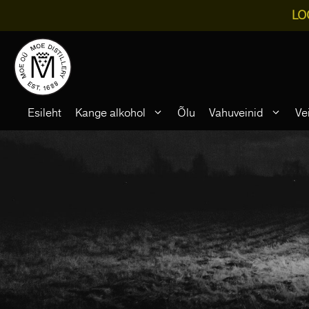
LO
Skip
to
content
Esileht
Kange alkohol
Õlu
Vahuveinid
Ve