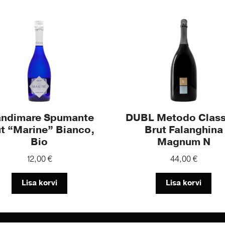
andimare Spumante
DUBL Metodo Class
t “Marine” Bianco,
Brut Falanghina
Bio
Magnum N
12,00
€
44,00
€
Lisa korvi
Lisa korvi