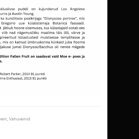
vein
,
Vahuveinid