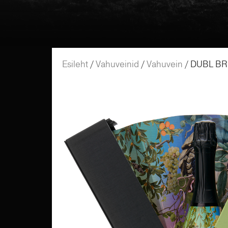
Esileht
/
Vahuveinid
/
Vahuvein
/ DUBL BRU