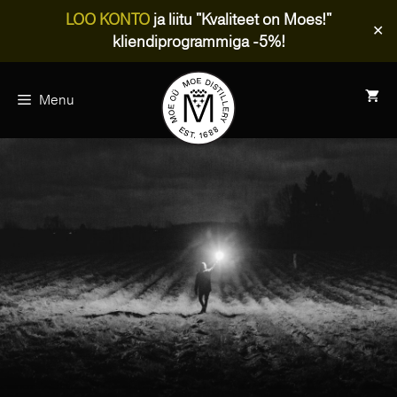
LOO KONTO
ja liitu "Kvaliteet on Moes!"
✕
kliendiprogrammiga -5%!
Skip
to
Menu
content