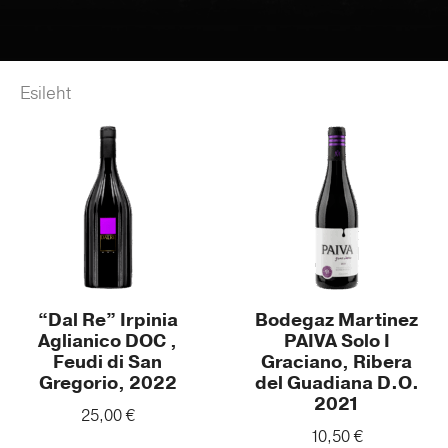
Esileht
/ Product Toidusobivus / Uluk
“Dal Re” Irpinia
Bodegaz Martinez
Aglianico DOC ,
PAIVA Solo I
Feudi di San
Graciano, Ribera
Gregorio, 2022
del Guadiana D.O.
2021
25,00
€
10,50
€