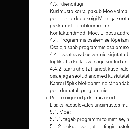
4.3. Klienditugi
Küsimuste korral pakub Moe võimalus
poole pöörduda kõigi Moe-ga seotud
pakkumiste probleeme jne.
Kontaktandmed: Moe, E-posti aadr
4.4. Programmis osalemise lõpetam
Osaleja saab programmis osalemise l
4.4.1 saates vabas vormis kirjutatu
lõplikult ja kõik osalejaga seotud a
4.4.2 kaarti ühe (2) järjestikuse kal
osalejaga seotud andmed kustutatak
Kaardi lõplik blokeerimine tähendab
pöördumatult programmist.
Poolte õigused ja kohustused
Lisaks käesolevates tingimustes muj
5.1. Moe:
5.1.1. tagab programmi toimimise, n
5.1.2. pakub osalejatele tingimustel