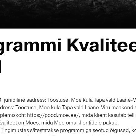
grammi Kvalite
d
, juriidiline aadress: Tööstuse, Moe küla Tapa vald Lään
 aadress: Tööstuse, Moe küla Tapa vald Lääne-Viru maakond
lemiskoht https://pood.moe.ee/, mida klient kasutab tell
valiteet on Moes, mida Moe oma klientidele pakub.
 Tingimustes sätestatakse programmiga seotud õigused, k