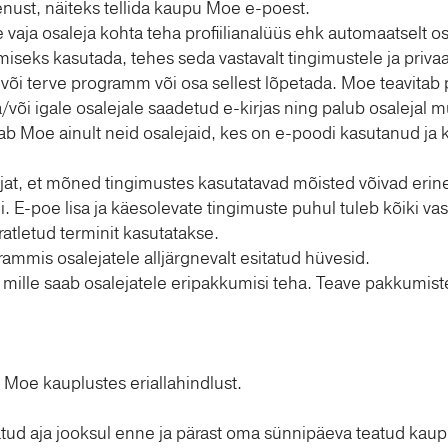
enust, näiteks tellida kaupu Moe e-poest.
 vaja osaleja kohta teha profiilianalüüs ehk automaatselt o
seks kasutada, tehes seda vastavalt tingimustele ja privaat
 või terve programm või osa sellest lõpetada. Moe teavita
/või igale osalejale saadetud e-kirjas ning palub osalejal 
ab Moe ainult neid osalejaid, kes on e-poodi kasutanud ja k
at, et mõned tingimustes kasutatavad mõisted võivad erined
 E-poe lisa ja käesolevate tingimuste puhul tuleb kõiki v
atletud terminit kasutatakse.
mis osalejatele alljärgnevalt esitatud hüvesid.
ille saab osalejatele eripakkumisi teha. Teave pakkumist
Moe kauplustes eriallahindlust.
tud aja jooksul enne ja pärast oma sünnipäeva teatud kaup