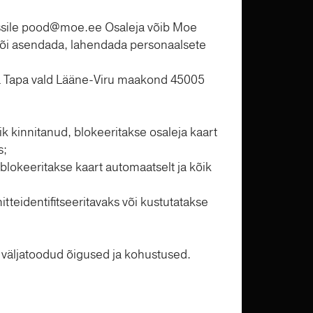
sile
pood@moe.ee
Osaleja võib Moe
 või asendada, lahendada personaalsete
üla Tapa vald Lääne-Viru maakond 45005
sik kinnitanud, blokeeritakse osaleja kaart
s;
l blokeeritakse kaart automaatselt ja kõik
teidentifitseeritavaks või kustutatakse
t väljatoodud õigused ja kohustused.