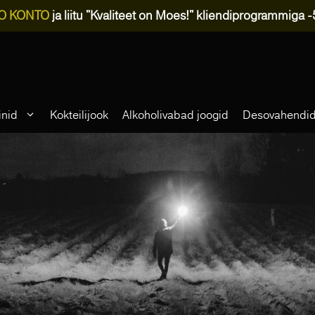
O KONTO
ja liitu "Kvaliteet on Moes!" kliendiprogrammiga 
inid
Kokteilijook
Alkoholivabad joogid
Desovahendi