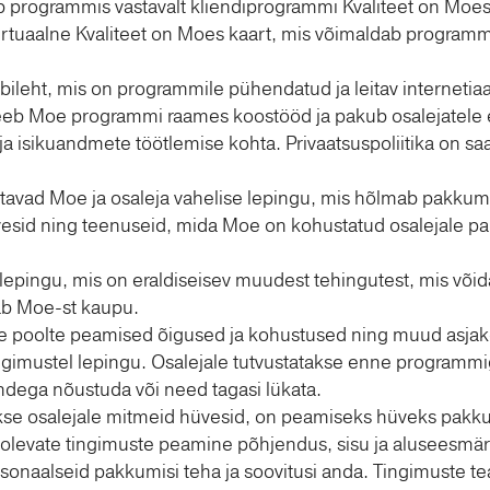
eb programmis vastavalt kliendiprogrammi Kvaliteet on Moes
d virtuaalne Kvaliteet on Moes kaart, mis võimaldab progra
ileht, mis on programmile pühendatud ja leitav internetia
 teeb Moe programmi raames koostööd ja pakub osalejatele 
leja isikuandmete töötlemise kohta. Privaatsuspoliitika on 
vad Moe ja osaleja vahelise lepingu, mis hõlmab pakkumi
üvesid ning teenuseid, mida Moe on kohustatud osalejale p
pingu, mis on eraldiseisev muudest tehingutest, mis võida
tab Moe-st kaupu.
se poolte peamised õigused ja kohustused ning muud asja
gimustel lepingu. Osalejale tutvustatakse enne programmiga
endega nõustuda või need tagasi lükata.
akse osalejale mitmeid hüvesid, on peamiseks hüveks pak
solevate tingimuste peamine põhjendus, sisu ja aluseesmär
onaalseid pakkumisi teha ja soovitusi anda. Tingimuste teat