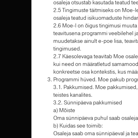
osaleja otsustab kasutada teatud te
2.5 Tingimuste täitmiseks on Moe-le
osaleja teatud isikuomaduste hindami
2.6 Moe-l on õigus tingimusi muuta
teavitusena programmi veebilehel ja
muudetakse ainult e-poe lisa, teavit
tingimused.
2.7 Käesolevaga teavitab Moe osalej
kui need on määratletud samamoodi.
konkreetse osa kontekstis, kus määr
Programmi hüved. Moe pakub program
3.1. Pakkumised. Moe pakkumised, m
teistes kanalites.
3.2. Sünnipäeva pakkumised
a) Mõiste
Oma sünnipäeva puhul saab osaleja 
b) Kuidas see toimib:
Osaleja saab oma sünnipäeval ja tea