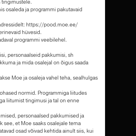
 tingimustele.
mmis osaleda ja programmi pakutavaid
adressidelt: https://pood.moe.ee/
erinevaid hüvesid.
saadaval programmi veebilehel.
si, personaalseid pakkumisi, sh
akkuma ja mida osalejal on õigus saada
kse Moe ja osaleja vahel teha, sealhulgas
kohased normid. Programmiga liitudes
 liitumist tingimusi ja tal on enne
kumised, personaalsed pakkumised ja
k see, et Moe saaks osalejale tema
avad osad võivad kehtida ainult siis, kui