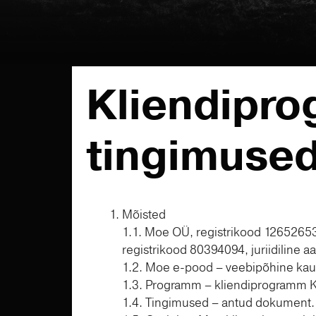
Kliendipro
tingimuse
Mõisted
1.1. Moe OÜ, registrikood 12652653
registrikood 80394094, juriidiline
1.2. Moe e-pood – veebipõhine kaup
1.3. Programm – kliendiprogramm K
1.4. Tingimused – antud dokument.