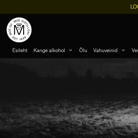
LO
Skip
to
content
Esileht
Kange alkohol
Õlu
Vahuveinid
Ve