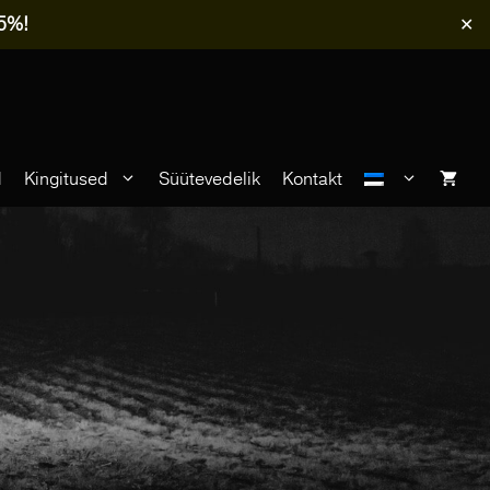
-5%!
✕
d
Kingitused
Süütevedelik
Kontakt