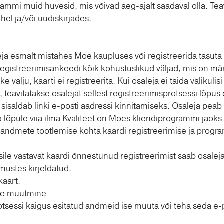
rammi muid hüvesid, mis võivad aeg-ajalt saadaval olla. T
el ja/või uudiskirjades.
a esmalt mistahes Moe kaupluses või registreerida tasuta 
 registreerimisankeedi kõik kohustuslikud väljad, mis on mä
e välju, kaarti ei registreerita. Kui osaleja ei täida valikulisi
 teavitatakse osalejat sellest registreerimisprotsessi lõpus
s sisaldab linki e-posti aadressi kinnitamiseks. Osaleja pe
a lõpule viia ilma Kvaliteet on Moes kliendiprogrammi jaoks
uandmete töötlemise kohta kaardi registreerimise ja progr
ile vastavat kaardi õnnestunud registreerimist saab osaleja
mustes kirjeldatud.
kaart.
ete muutmine
rotsessi käigus esitatud andmeid ise muuta või teha seda e-