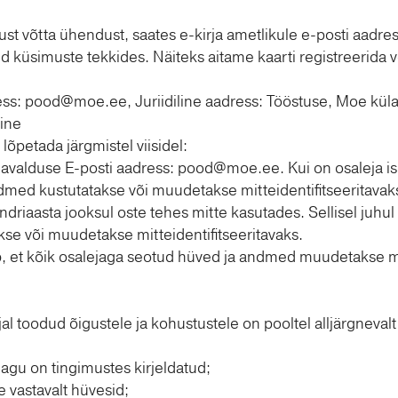
t võtta ühendust, saates e-kirja ametlikule e-posti aadres
 küsimuste tekkides. Näiteks aitame kaarti registreerida
ess:
pood@moe.ee
, Juriidiline aadress: Tööstuse, Moe k
ine
õpetada järgmistel viisidel:
d avalduse E-posti aadress:
pood@moe.ee
. Kui on osaleja i
ndmed kustutatakse või muudetakse mitteidentifitseeritavak
endriaasta jooksul oste tehes mitte kasutades. Sellisel juhu
se või muudetakse mitteidentifitseeritavaks.
, et kõik osalejaga seotud hüved ja andmed muudetakse mit
al toodud õigustele ja kohustustele on pooltel alljärgneval
agu on tingimustes kirjeldatud;
e vastavalt hüvesid;