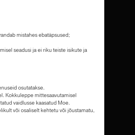
parandab mistahes ebatäpsused;
el seadusi ja ei riku teiste isikute ja
eenuseid osutatakse.
eel. Kokkuleppe mittesaavutamisel
sutatud vaidlusse kaasatud Moe.
kult või osaliselt kehtetu või jõustamatu,