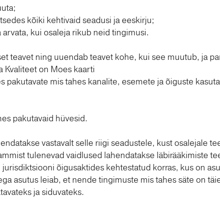
uuta;
tsedes kõiki kehtivaid seadusi ja eeskirju;
 arvata, kui osaleja rikub neid tingimusi.
äpset teavet ning uuendab teavet kohe, kui see muutub, ja 
da Kvaliteet on Moes kaarti
s pakutavate mis tahes kanalite, esemete ja õiguste kasutamis
mes pakutavaid hüvesid.
gendatakse vastavalt selle riigi seadustele, kust osalejale t
rammist tulenevad vaidlused lahendatakse läbirääkimiste t
 jurisdiktsiooni õigusaktides kehtestatud korras, kus on a
 asutus leiab, et nende tingimuste mis tahes säte on täieli
tavateks ja siduvateks.