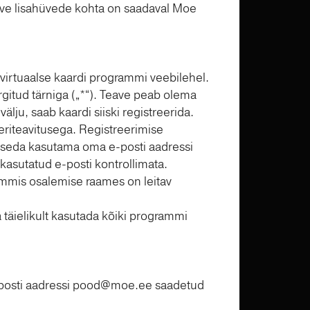
eave lisahüvede kohta on saadaval Moe
virtuaalse kaardi programmi veebilehel.
rgitud tärniga („*“). Teave peab olema
 välju, saab kaardi siiski registreerida.
 eriteavitusega. Registreerimise
ab seda kasutama oma e-posti aadressi
 kasutatud e-posti kontrollimata.
ammis osalemise raames on leitav
 täielikult kasutada kõiki programmi
posti aadressi
pood@moe.ee
saadetud