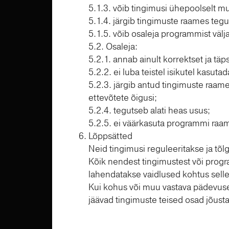
5.1.3. võib tingimusi ühepoolselt m
5.1.4. järgib tingimuste raames tegu
5.1.5. võib osaleja programmist välja
5.2. Osaleja:
5.2.1. annab ainult korrektset ja t
5.2.2. ei luba teistel isikutel kasuta
5.2.3. järgib antud tingimuste raame
ettevõtete õigusi;
5.2.4. tegutseb alati heas usus;
5.2.5. ei väärkasuta programmi raa
Lõppsätted
Neid tingimusi reguleeritakse ja tõl
Kõik nendest tingimustest või prog
lahendatakse vaidlused kohtus selle
Kui kohus või muu vastava pädevusega
jäävad tingimuste teised osad jõusta