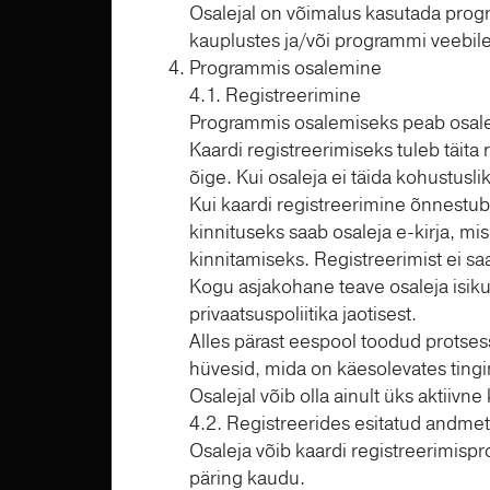
Osalejal on võimalus kasutada prog
kauplustes ja/või programmi veebileh
Programmis osalemine
4.1. Registreerimine
Programmis osalemiseks peab osalej
Kaardi registreerimiseks tuleb täita
õige. Kui osaleja ei täida kohustuslikk
Kui kaardi registreerimine õnnestub,
kinnituseks saab osaleja e-kirja, mi
kinnitamiseks. Registreerimist ei sa
Kogu asjakohane teave osaleja isik
privaatsuspoliitika jaotisest.
Alles pärast eespool toodud protsess
hüvesid, mida on käesolevates tingi
Osalejal võib olla ainult üks aktiivne 
4.2. Registreerides esitatud andm
Osaleja võib kaardi registreerimisp
päring kaudu.