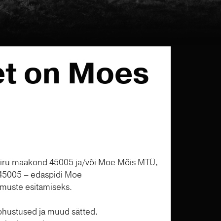
et on Moes
e-Viru maakond 45005 ja/või Moe Mõis MTÜ,
 45005 – edaspidi Moe
imuste esitamiseks.
ohustused ja muud sätted.