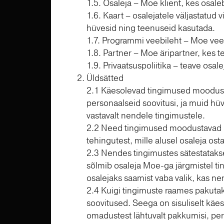
1.5. Osaleja – Moe klient, kes osal
1.6. Kaart – osalejatele väljastatu
hüvesid ning teenuseid kasutada.
1.7. Programmi veebileht – Moe veeb
1.8. Partner – Moe äripartner, kes
1.9. Privaatsuspoliitika – teave osa
Üldsätted
2.1 Käesolevad tingimused moodusta
personaalseid soovitusi, ja muid h
vastavalt nendele tingimustele.
2.2 Need tingimused moodustavad le
tehingutest, mille alusel osaleja os
2.3 Nendes tingimustes sätestatak
sõlmib osaleja Moe-ga järgmistel tin
osalejaks saamist vaba valik, kas n
2.4 Kuigi tingimuste raames pakut
soovitused. Seega on sisuliselt käe
omadustest lähtuvalt pakkumisi, pers