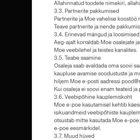
Allahinnatud toodete nimekiri, alla
3.3. Partnerite pakkumised
Partnerite ja Moe vahelise koostöö 
Teave partnerite ja nende pakkumist
3.4. Erinevad mängud ja loosimised
Aeg-ajalt korraldab Moe osalejate j
Moe veebilehel ja teistes kanalites.
3.5. Teabe saamine
Osaleja saab avaldada oma soovi sa
kaupluse avamise soodustuste ja muu
hiljem Moe e-posti aadressi
pood@
Kui osaleja ei soovi enam teateid ja
3.6. Veebipõhine kauplemiskoht
Moe e-poe kasutamisel kehtib käeso
isikuandmeid veebipõhiste kauplemis
otsustab mitte kasutada Moe e-poe 
e-poe eesmärkidel.
3.7. Muud hüved