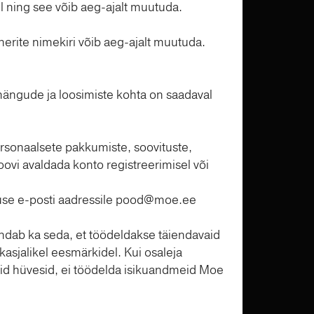
l ning see võib aeg-ajalt muutuda.
nerite nimekiri võib aeg-ajalt muutuda.
mängude ja loosimiste kohta on saadaval
rsonaalsete pakkumiste, soovituste,
ovi avaldada konto registreerimisel või
luse e-posti aadressile
pood@moe.ee
ndab ka seda, et töödeldakse täiendavaid
asjalikel eesmärkidel. Kui osaleja
uid hüvesid, ei töödelda isikuandmeid Moe