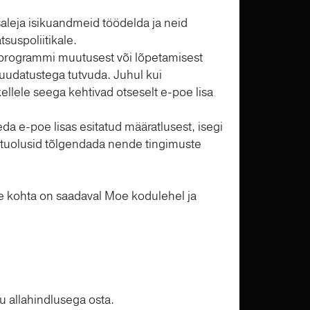
saleja isikuandmeid töödelda ja neid
suspoliitikale.
b programmi muutusest või lõpetamisest
muudatustega tutvuda. Juhul kui
ellele seega kehtivad otseselt e-poe lisa
a e-poe lisas esitatud määratlusest, isegi
astuolusid tõlgendada nende tingimuste
e kohta on saadaval Moe kodulehel ja
u allahindlusega osta.