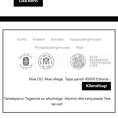
Lisa korvi
Konto
Avaleht
Kontakt
Kasutustingimused
Privaatsustingimused
Moe
Moe OÜ, Moe village, Tapa parish 45005 Estonia -
Klienditugi
Tähelepanu! Tegemist on alkoholiga. Alkohol võib kahjustada Teie
tervist!