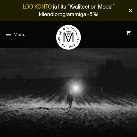
LOO KONTO
ja liitu "Kvaliteet on Moes!"
✕
kliendiprogrammiga -5%!
Skip
to
Menu
content